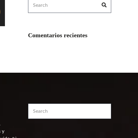
Search
Search
for:
Comentarios recientes
Search
Search
for:
.
 y